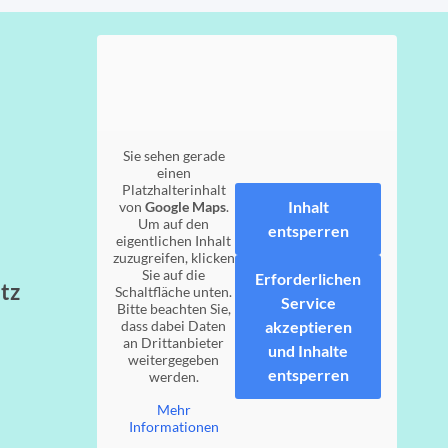
Sie sehen gerade
einen
Platzhalterinhalt
Inhalt
von
Google Maps
.
Um auf den
entsperren
eigentlichen Inhalt
zuzugreifen, klicken
Sie auf die
Erforderlichen
tz
Schaltfläche unten.
Service
Bitte beachten Sie,
dass dabei Daten
akzeptieren
an Drittanbieter
und Inhalte
weitergegeben
entsperren
werden.
Mehr
Informationen